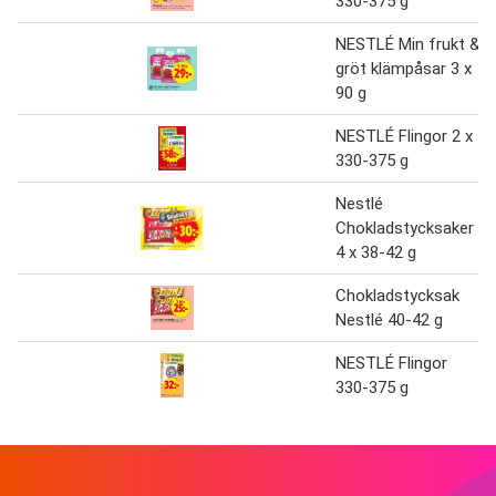
330-375 g
NESTLÉ Min frukt &
gröt klämpåsar 3 x
90 g
NESTLÉ Flingor 2 x
330-375 g
Nestlé
Chokladstycksaker
4 x 38-42 g
Chokladstycksak
Nestlé 40-42 g
NESTLÉ Flingor
330-375 g