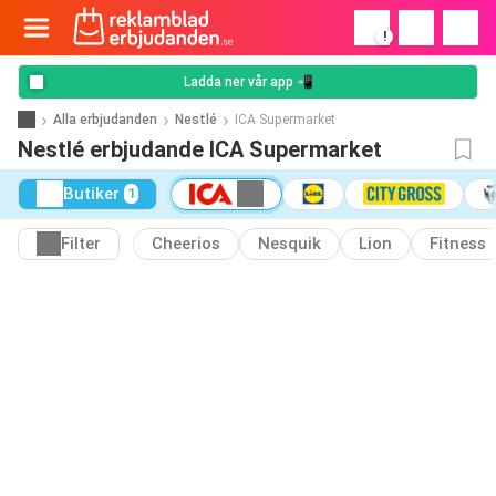
!
Ladda ner vår app 📲
Alla erbjudanden
Nestlé
ICA Supermarket
Nestlé erbjudande ICA Supermarket
Butiker
1
Filter
Cheerios
Nesquik
Lion
Fitness