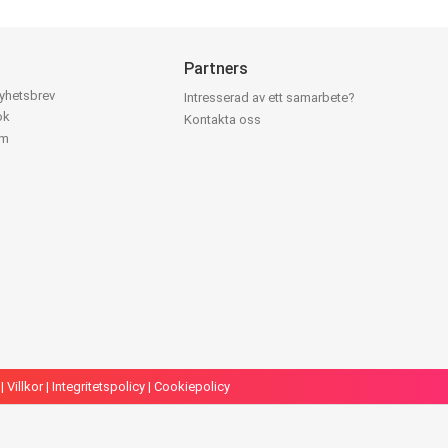
Partners
nyhetsbrev
Intresserad av ett samarbete?
ok
Kontakta oss
am
|
Villkor
|
Integritetspolicy
|
Cookiepolicy