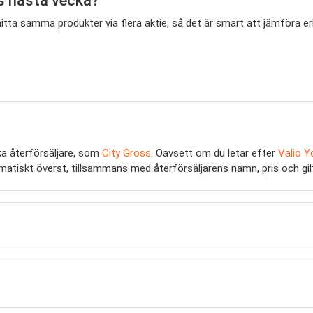
s nästa vecka?
 hitta samma produkter via flera aktie, så det är smart att jämföra
ka återförsäljare, som
City Gross
. Oavsett om du letar efter
Valio Y
utomatiskt överst, tillsammans med återförsäljarens namn, pris och gil