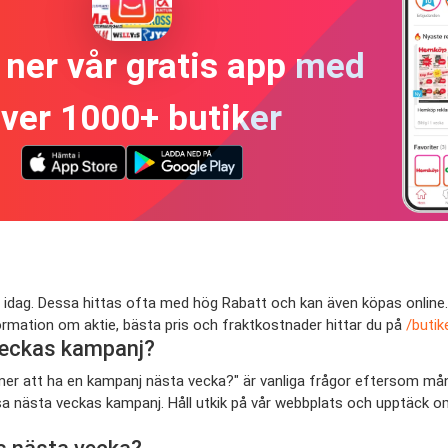
ner vår gratis app med
ver 1000+ butiker
 idag. Dessa hittas ofta med hög Rabatt och kan även köpas online. 
ormation om aktie, bästa pris och fraktkostnader hittar du på
/butik
 veckas kampanj?
ommer att ha en kampanj nästa vecka?" är vanliga frågor eftersom mån
 visa nästa veckas kampanj. Håll utkik på vår webbplats och upptäck