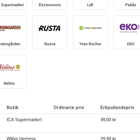
A Supermarket
Östenssons
Lidl
Pekås
ranngården
Rusta
Yves Rocher
EKO
Nelins
Butik
Ordinarie pris
Erbjudandepris
ICA Supermarket
49,00 kr
Willys Hemma
39,90 kr