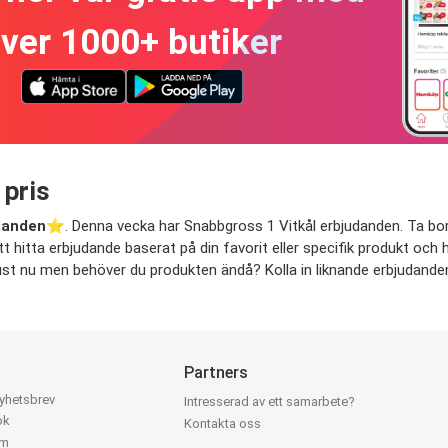
ver 1000+ butiker
 pris
udanden
⭐️. Denna vecka har Snabbgross 1 Vitkål erbjudanden. Ta bort d
t hitta erbjudande baserat på din favorit eller specifik produkt och ha
 just nu men behöver du produkten ändå? Kolla in liknande erbjudanden 
Partners
nyhetsbrev
Intresserad av ett samarbete?
ok
Kontakta oss
am