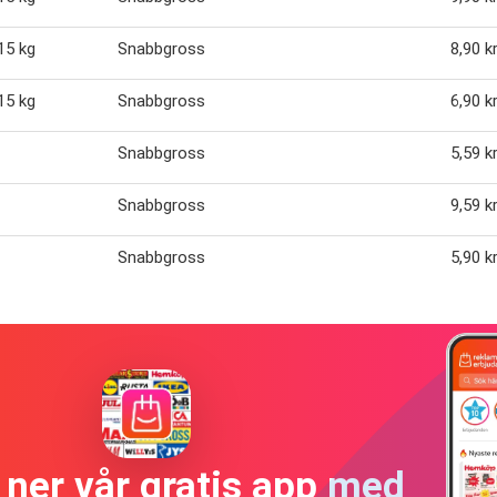
 15 kg
Snabbgross
8,90 k
 15 kg
Snabbgross
6,90 k
Snabbgross
5,59 k
Snabbgross
9,59 k
Snabbgross
5,90 k
ner vår gratis app med