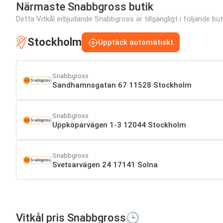
Närmaste Snabbgross butik
Detta Vitkål erbjudande Snabbgross är tillgängligt i följande buti
Stockholm
Upptäck automatiskt
Snabbgross
Sandhamnsgatan 67 11528 Stockholm
Snabbgross
Uppköparvägen 1-3 12044 Stockholm
Snabbgross
Svetsarvägen 24 17141 Solna
Vitkål pris Snabbgross🕒