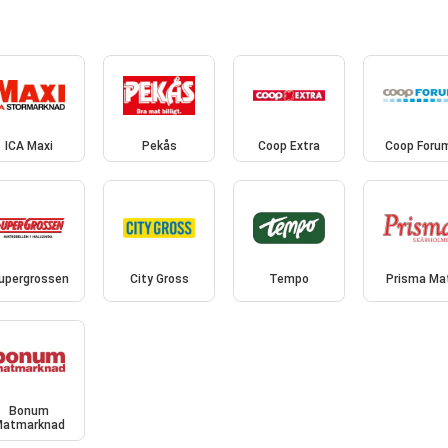
ICA Maxi
Pekås
Coop Extra
Coop Foru
upergrossen
City Gross
Tempo
Prisma Ma
Bonum
Matmarknad