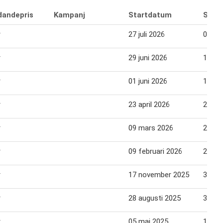
dandepris
Kampanj
Startdatum
Slut
r
27 juli 2026
09 au
r
29 juni 2026
12 jul
r
01 juni 2026
14 jun
r
23 april 2026
26 apr
r
09 mars 2026
22 ma
r
09 februari 2026
22 fe
r
17 november 2025
30 no
r
28 augusti 2025
31 au
r
05 maj 2025
18 ma