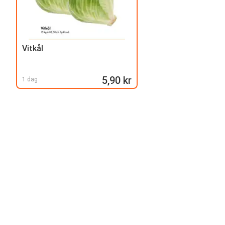
Vitkål
5,90 kr
1 dag