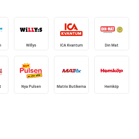
m
Willys
ICA Kvantum
Din Mat
t
Nya Pulsen
Matrix Butikerna
Hemköp