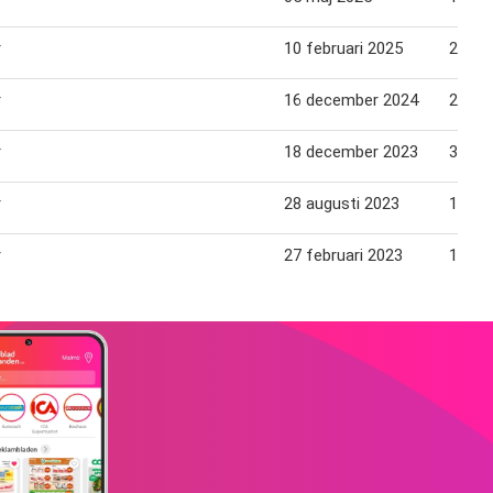
r
10 februari 2025
23 fe
r
16 december 2024
29 de
r
18 december 2023
31 de
r
28 augusti 2023
10 se
r
27 februari 2023
12 ma