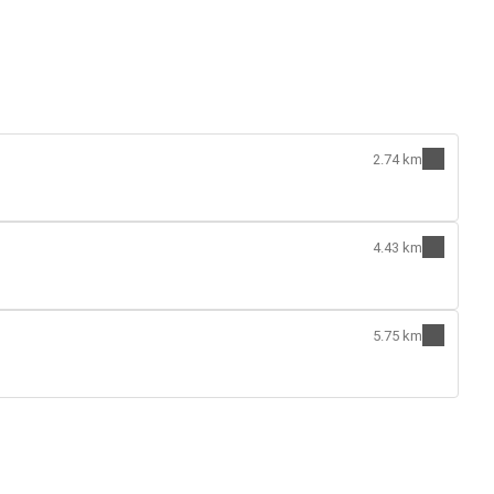
2.74 km
4.43 km
5.75 km