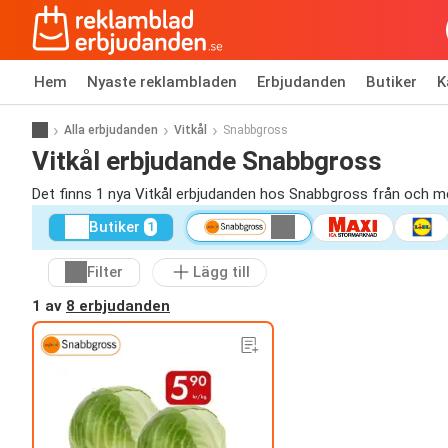
Hem
Nyaste reklambladen
Erbjudanden
Butiker
K
Alla erbjudanden
Vitkål
Snabbgross
Vitkål erbjudande Snabbgross
Det finns 1 nya Vitkål erbjudanden hos Snabbgross från och m
Butiker
1
Filter
Lägg till
1 av
8 erbjudanden