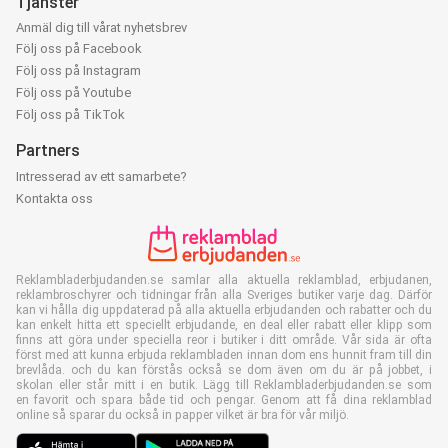
Tjänster
Anmäl dig till vårat nyhetsbrev
Följ oss på Facebook
Följ oss på Instagram
Följ oss på Youtube
Följ oss på TikTok
Partners
Intresserad av ett samarbete?
Kontakta oss
Reklambladerbjudanden.se samlar alla aktuella reklamblad, erbjudanen,
reklambroschyrer och tidningar från alla Sveriges butiker varje dag. Därför
kan vi hålla dig uppdaterad på alla aktuella erbjudanden och rabatter och du
kan enkelt hitta ett speciellt erbjudande, en deal eller rabatt eller klipp som
finns att göra under speciella reor i butiker i ditt område. Vår sida är ofta
först med att kunna erbjuda reklambladen innan dom ens hunnit fram till din
brevlåda. och du kan förstås också se dom även om du är på jobbet, i
skolan eller står mitt i en butik. Lägg till Reklambladerbjudanden.se som
en favorit och spara både tid och pengar. Genom att få dina reklamblad
online så sparar du också in papper vilket är bra för vår miljö.