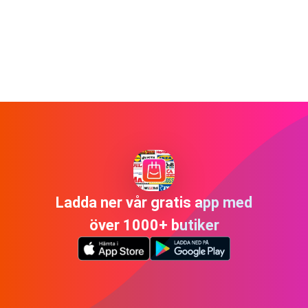
Ladda ner vår gratis app med
över 1000+ butiker