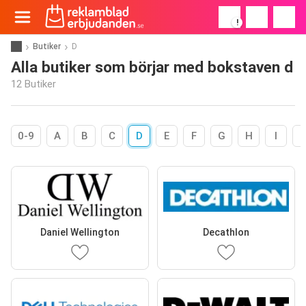
!
Butiker
D
Alla butiker som börjar med bokstaven d
12 Butiker
0-9
A
B
C
D
E
F
G
H
I
Daniel Wellington
Decathlon