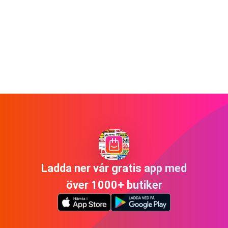
Ladda ner vår gratis app med
över 1000+ butiker