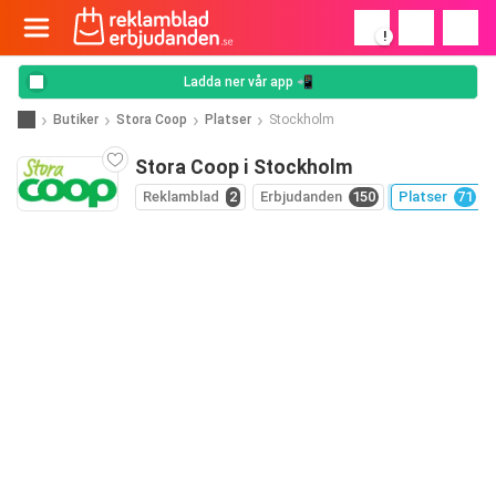
!
Ladda ner vår app 📲
Butiker
Stora Coop
Platser
Stockholm
Stora Coop i Stockholm
Reklamblad
2
Erbjudanden
150
Platser
71