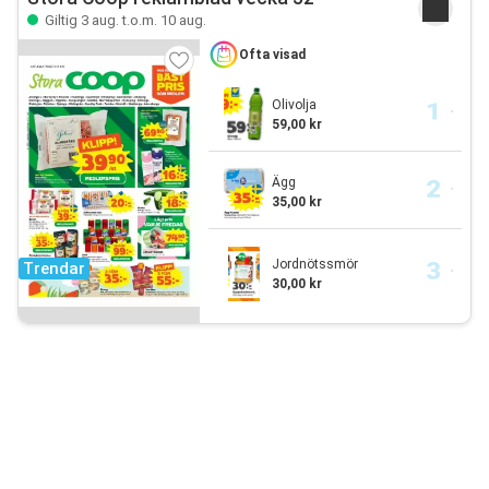
Giltig 3 aug. t.o.m. 10 aug.
Ofta visad
Olivolja
59,00 kr
Ägg
35,00 kr
Jordnötssmör
Trendar
30,00 kr