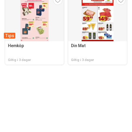
Tips
Hemköp
Din Mat
Giltig i 3 dagar
Giltig i 3 dagar