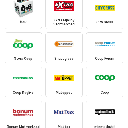
Extra Mjällby
ÖoB
City Gross
Stormarknad
Stora Coop
Snabbgross
Coop Forum
Coop Daglivs
Matöppet
Coop
Bonum Matmarknad
Matdax
minmatbutik