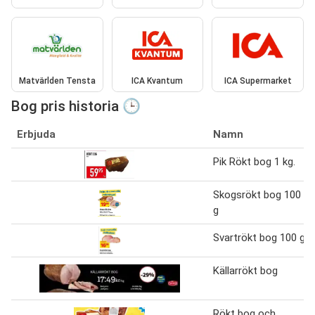
Matvärlden Tensta
ICA Kvantum
ICA Supermarket
Bog pris historia 🕒
Erbjuda
Namn
Pik Rökt bog 1 kg.
Skogsrökt bog 100
g
Svartrökt bog 100 g
Källarrökt bog
Rökt bog och