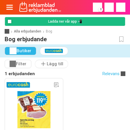
!
Ladda ner vår app 📲
Alla erbjudanden
Bog
Bog erbjudande
Butiker
Filter
Lägg till
1 erbjudanden
Relevans