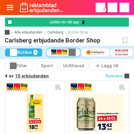
!
Ladda ner vår app 📲
Alla erbjudanden
Carlsberg
Border Shop
Carlsberg erbjudande Border Shop
Butiker
1
Filter
Sport
Unfiltered
Lägg till
4 av
10 erbjudanden
Relevans