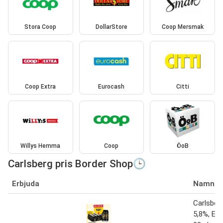
Stora Coop
DollarStore
Coop Mersmak
Coop Extra
Eurocash
Citti
Willys Hemma
Coop
ÖoB
Carlsberg pris Border Shop🕒
Erbjuda
Namn
Carlsber
5,8%, EUR