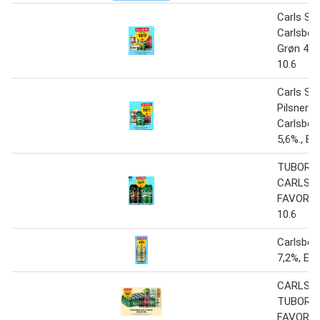
Carls Spe
Carlsberg
Grøn 4,4
10.6
Carls Spe
Pilsner el
Carlsber
5,6%., EU
TUBORG
CARLSB
FAVORIT
10.6
Carlsber
7,2%, EU
CARLSB
TUBORG
FAVORIT