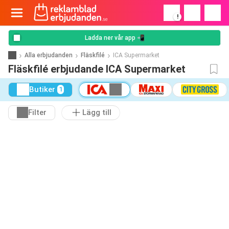
!
Ladda ner vår app 📲
Alla erbjudanden
Fläskfilé
ICA Supermarket
Fläskfilé erbjudande ICA Supermarket
Butiker
1
Filter
Lägg till