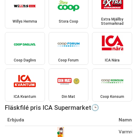
Extra Mjällby
Willys Hemma
Stora Coop
Stormarknad
Coop Daglivs
Coop Forum
ICA Nära
ICA Kvantum
Din Mat
Coop Konsum
Fläskfilé pris ICA Supermarket🕒
Erbjuda
Namn
Varmrökt 