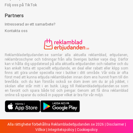
Följ oss på TikTok
Partners
Intresserad av ett samarbete?
Kontakta oss
Reklambladerbjudanden.se samlar alla aktuella reklamblad, erbjudanen,
reklambroschyrer och tidningar från alla Sveriges butiker varje dag. Därför
kan vi hålla dig uppdaterad på alla aktuella erbjudanden och rabatter och du
kan enkelt hitta ett speciellt erbjudande, en deal eller rabatt eller klipp som
finns att göra under speciella reor i butiker i ditt område. Vår sida är ofta
först med att kunna erbjuda reklambladen innan dom ens hunnit fram till din
brevlåda. och du kan förstås också se dom även om du är på jobbet, i
skolan eller står mitt i en butik. Lägg till Reklambladerbjudanden.se som
en favorit och spara både tid och pengar. Genom att få dina reklamblad
online så sparar du också in papper vilket är bra för vår miljö.
Alla rättigheter förbehållna Reklambladerbjudanden.se 2026 |
Disclaimer
|
Villkor
|
Integritetspolicy
|
Cookiepolicy