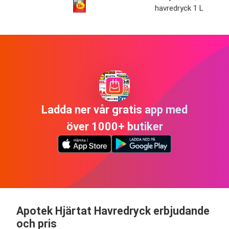
havredryck 1 L
Ladda ner vår gratis app med
över 1000+ butiker
Apotek Hjärtat Havredryck erbjudande
och pris