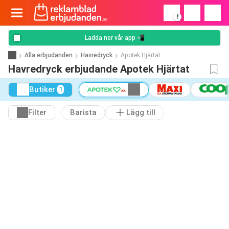
!
Ladda ner vår app 📲
Alla erbjudanden
Havredryck
Apotek Hjärtat
Havredryck erbjudande Apotek Hjärtat
Butiker
1
Filter
Barista
Lägg till