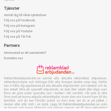
Tjänster
Anmäl dig till vårat nyhetsbrev
Följ oss på Facebook
Följ oss på Instagram
Följ oss på Youtube
Följ oss på TikTok
Partners
Intresserad av ett samarbete?
Kontakta oss
Reklambladerbjudanden.se samlar alla aktuella reklamblad, erbjudanen,
reklambroschyrer och tidningar från alla Sveriges butiker varje dag. Därför
kan vi hålla dig uppdaterad på alla aktuella erbjudanden och rabatter och du
kan enkelt hitta ett speciellt erbjudande, en deal eller rabatt eller klipp som
finns att göra under speciella reor i butiker i ditt område. Vår sida är ofta
först med att kunna erbjuda reklambladen innan dom ens hunnit fram till din
brevlåda. och du kan förstås också se dom även om du är på jobbet, i
skolan eller står mitt i en butik. Lägg till Reklambladerbjudanden.se som
en favorit och spara både tid och pengar. Genom att få dina reklamblad