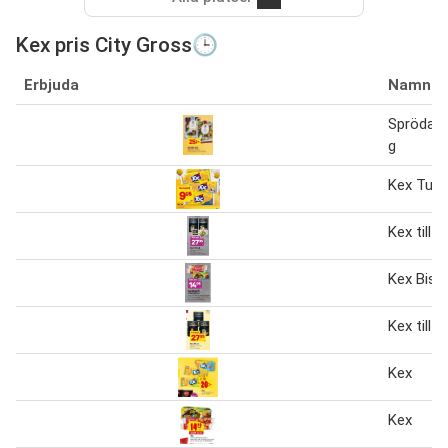
Kex pris City Gross🕒
Erbjuda
Namn
Spröda k
g
Kex Tuc 
Kex till o
Kex Bisc
Kex till o
Kex
Kex