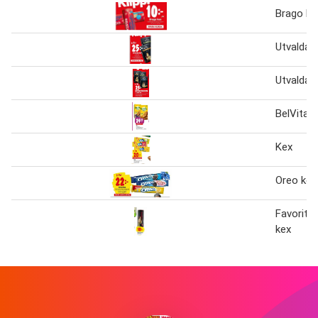
Brago ke
Utvalda 
Utvalda 
BelVita 
Kex
Oreo kex
Favorit D
kex