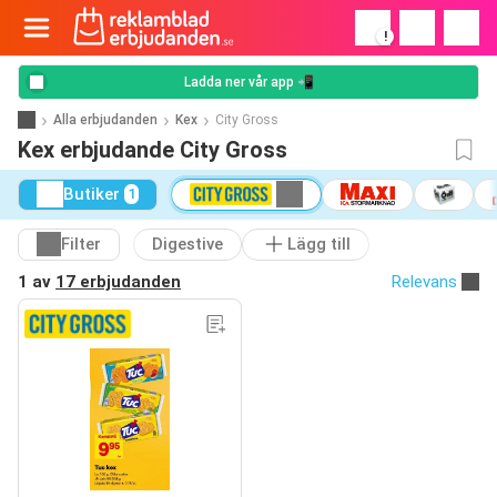
!
Ladda ner vår app 📲
Alla erbjudanden
Kex
City Gross
Kex erbjudande City Gross
Butiker
1
Filter
Digestive
Lägg till
1 av
17 erbjudanden
Relevans