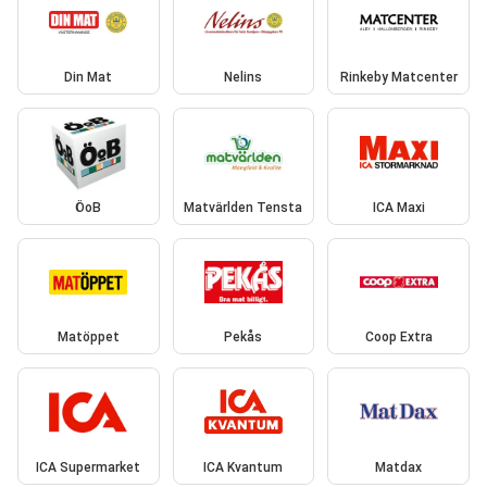
Din Mat
Nelins
Rinkeby Matcenter
ÖoB
Matvärlden Tensta
ICA Maxi
Matöppet
Pekås
Coop Extra
ICA Supermarket
ICA Kvantum
Matdax