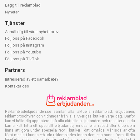
Lägg till reklamblad
Nyheter
Tjänster
Anmäl dig till vårat nyhetsbrev
Följ oss på Facebook
Följ oss på Instagram
Följ oss på Youtube
Följ oss på TikTok
Partners
Intresserad av ett samarbete?
Kontakta oss
Reklambladerbjudanden.se samlar alla aktuella reklamblad, erbjudanen,
reklambroschyrer och tidningar från alla Sveriges butiker varje dag. Därför
kan vi hålla dig uppdaterad på alla aktuella erbjudanden och rabatter och du
kan enkelt hitta ett speciellt erbjudande, en deal eller rabatt eller klipp som
finns att göra under speciella reor i butiker i ditt område. Vår sida är ofta
först med att kunna erbjuda reklambladen innan dom ens hunnit fram till din
brevlåda. och du kan förstås också se dom även om du är på jobbet, i