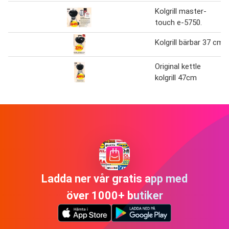
Kolgrill master-
touch e-5750.
Kolgrill bärbar 37 cm
Original kettle
kolgrill 47cm
Ladda ner vår gratis app med
över 1000+ butiker