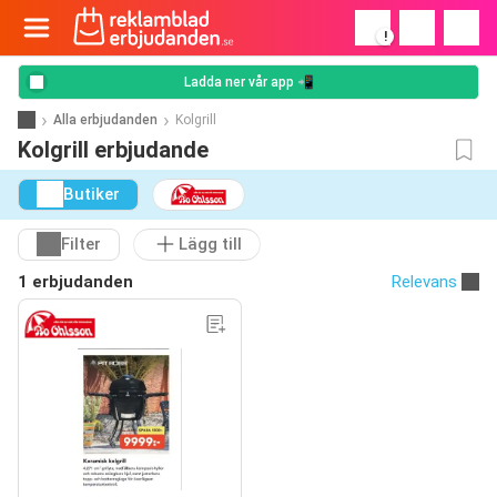
!
Ladda ner vår app 📲
Alla erbjudanden
Kolgrill
Kolgrill erbjudande
Butiker
Filter
Lägg till
1 erbjudanden
Relevans