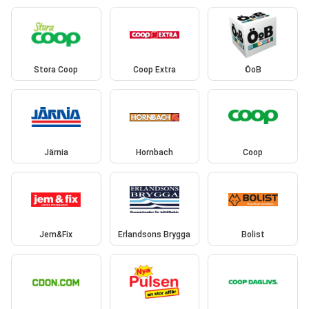
Stora Coop
Coop Extra
ÖoB
Järnia
Hornbach
Coop
Jem&Fix
Erlandsons Brygga
Bolist