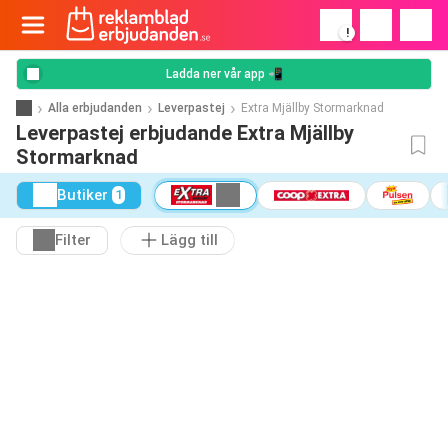
!
Ladda ner vår app 📲
Alla erbjudanden
Leverpastej
Extra Mjällby Stormarknad
Leverpastej erbjudande Extra Mjällby
Stormarknad
Butiker
1
Filter
Lägg till