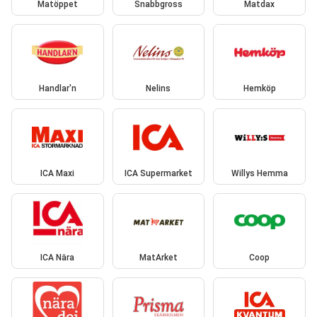
Matöppet
Snabbgross
Matdax
Handlar'n
Nelins
Hemköp
ICA Maxi
ICA Supermarket
Willys Hemma
ICA Nära
MatArket
Coop