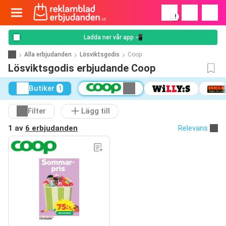
!
Ladda ner vår app 📲
Alla erbjudanden
Lösviktsgodis
Coop
Lösviktsgodis erbjudande Coop
Butiker
1
Filter
Lägg till
1 av
6 erbjudanden
Relevans