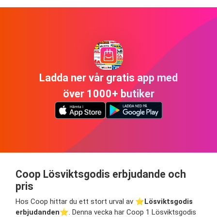
Ladda ner vår gratis app med
över 1000+ butiker
Coop Lösviktsgodis erbjudande och
pris
Hos Coop hittar du ett stort urval av ⭐️
Lösviktsgodis
erbjudanden
⭐️. Denna vecka har Coop 1 Lösviktsgodis