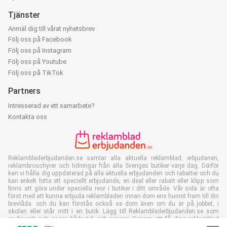
Tjänster
Anmäl dig till vårat nyhetsbrev
Följ oss på Facebook
Följ oss på Instagram
Följ oss på Youtube
Följ oss på TikTok
Partners
Intresserad av ett samarbete?
Kontakta oss
Reklambladerbjudanden.se samlar alla aktuella reklamblad, erbjudanen,
reklambroschyrer och tidningar från alla Sveriges butiker varje dag. Därför
kan vi hålla dig uppdaterad på alla aktuella erbjudanden och rabatter och du
kan enkelt hitta ett speciellt erbjudande, en deal eller rabatt eller klipp som
finns att göra under speciella reor i butiker i ditt område. Vår sida är ofta
först med att kunna erbjuda reklambladen innan dom ens hunnit fram till din
brevlåda. och du kan förstås också se dom även om du är på jobbet, i
skolan eller står mitt i en butik. Lägg till Reklambladerbjudanden.se som
en favorit och spara både tid och pengar. Genom att få dina reklamblad
online så sparar du också in papper vilket är bra för vår miljö.