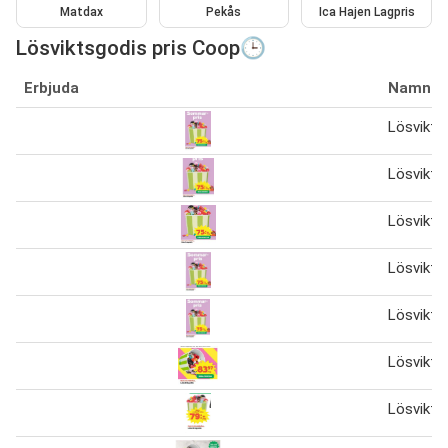
Matdax
Pekås
Ica Hajen Lagpris
Lösviktsgodis pris Coop🕒
Erbjuda
Namn
Lösvikts
Lösvikts
Lösvikts
Lösvikts
Lösvikts
Lösvikts
Lösvikts