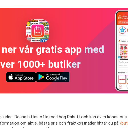
ner vår gratis app med
ver 1000+ butiker
ga idag. Dessa hittas ofta med hög Rabatt och kan även köpas online
nformation om aktie, bästa pris och fraktkostnader hittar du på
/but