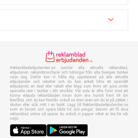
Reklambladerbjudanden.se samlar alla aktuella reklamblad,
erbjudanen, reklambroschyrer och tidningar från alla Sveriges butiker
varje dag. Därför kan vi hålla dig uppdaterad på alla aktuella
erbjudanden och rabatter och du kan enkelt hitta ett speciellt
erbjudande, en deal eller rabatt eller klipp som finns att göra under
speciella reor i butiker i ditt område. Vår sida är ofta först med att
kunna erbjuda reklambladen innan dom ens hunnit fram till din
brevlåda. och du kan förstås också se dom även om du är på jobbet, i
skolan eller står mitt i en butik. Lägg till Reklambladerbjudanden.se
som en favorit och spara både tid och pengar. Genom att få dina
reklamblad online så sparar du också in papper vilket är bra för vår
miljö.