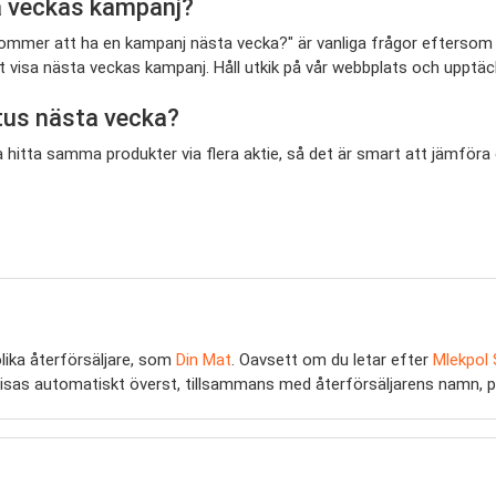
ta veckas kampanj?
us kommer att ha en kampanj nästa vecka?" är vanliga frågor eftersom
 att visa nästa veckas kampanj. Håll utkik på vår webbplats och upp
tus nästa vecka?
ta hitta samma produkter via flera aktie, så det är smart att jämfö
lika återförsäljare, som
Din Mat
. Oavsett om du letar efter
Mlekpol 
tie visas automatiskt överst, tillsammans med återförsäljarens namn, pr