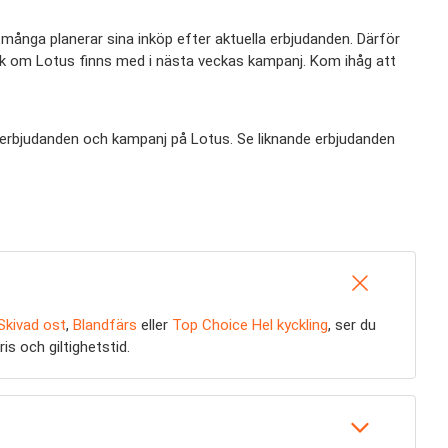
 många planerar sina inköp efter aktuella erbjudanden. Därför
täck om Lotus finns med i nästa veckas kampanj. Kom ihåg att
ra erbjudanden och kampanj på Lotus. Se liknande erbjudanden
Skivad ost
,
Blandfärs
eller
Top Choice Hel kyckling
, ser du
is och giltighetstid.