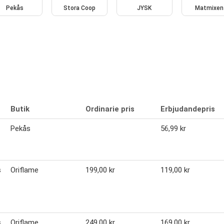
Pekås
Stora Coop
JYSK
Matmixen
Butik
Ordinarie pris
Erbjudandepris
Pekås
56,99 kr
s
Oriflame
199,00 kr
119,00 kr
s
Oriflame
249,00 kr
169,00 kr