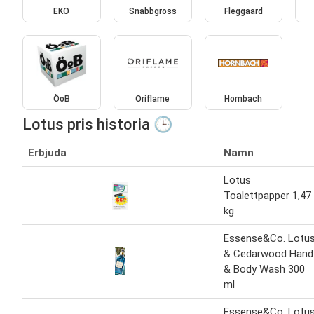
EKO
Snabbgross
Fleggaard
ÖoB
Oriflame
Hornbach
Lotus pris historia 🕒
Erbjuda
Namn
Lotus
Toalettpapper 1,47
kg
Essense&Co. Lotu
& Cedarwood Hand
& Body Wash 300
ml
Essense&Co. Lotu