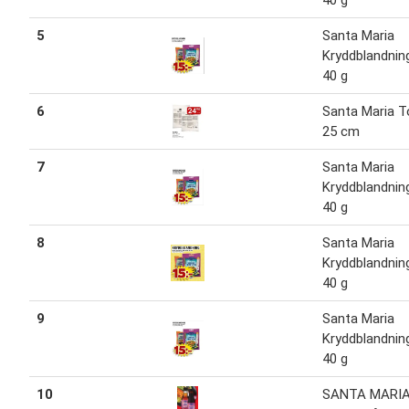
40 g
5
Santa Maria
Kryddblandnin
40 g
6
Santa Maria To
25 cm
7
Santa Maria
Kryddblandnin
40 g
8
Santa Maria
Kryddblandnin
40 g
9
Santa Maria
Kryddblandnin
40 g
10
SANTA MARI