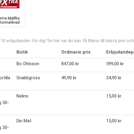
xtra Mjällby
tormarknad
0 erbjudanden för dig! Se här var du kan få Maria till bästa pris och
Butik
Ordinarie pris
Erbjudandep
Bo Ohlsson
847,00 kr
599,00 kr
rtilla
Snabbgross
49,90 kr
34,90 kr
Nelins
15,00 kr
g 30-
Din Mat
15,00 kr
g 30-