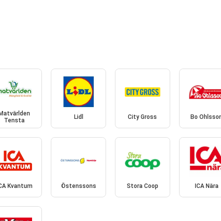
Matvärlden
Lidl
City Gross
Bo Ohlsso
Tensta
CA Kvantum
Östenssons
Stora Coop
ICA Nära