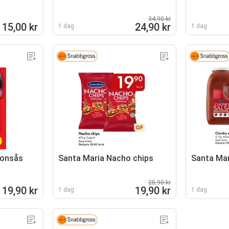
34,90 kr
15,00 kr
24,90 kr
1 dag
1 dag
onsås
Santa Maria Nacho chips
Santa Mar
25,90 kr
19,90 kr
19,90 kr
1 dag
1 dag