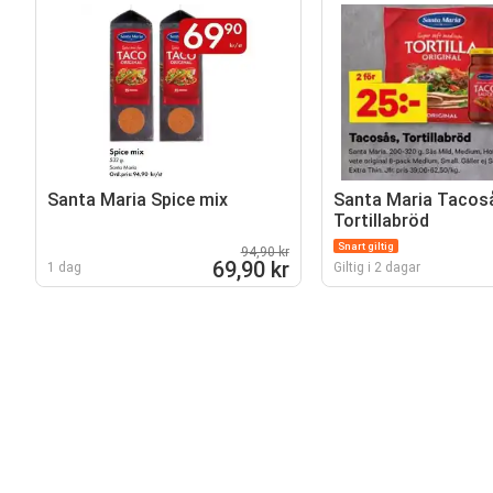
Santa Maria Spice mix
Santa Maria Tacos
Tortillabröd
Snart giltig
94,90 kr
69,90 kr
1 dag
Giltig i 2 dagar