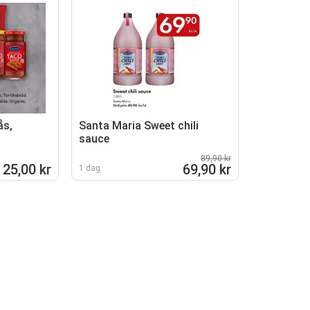
ås,
Santa Maria Sweet chili
sauce
89,90 kr
25,00 kr
69,90 kr
1 dag