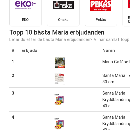
E
EKO
Önska
Pekås
S
Topp 10 bästa Maria erbjudanden
Letar du efter de bästa Maria erbjudanden? Vi har samlat topp 1
#
Erbjuda
Namn
1
Maria Caféset
2
Santa Maria To
30 cm
3
Santa Maria
Kryddblandnin
40 g
4
Santa Maria
Kryddblandnin