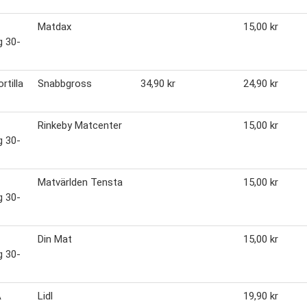
Matdax
15,00 kr
g 30-
rtilla
Snabbgross
34,90 kr
24,90 kr
Rinkeby Matcenter
15,00 kr
g 30-
Matvärlden Tensta
15,00 kr
g 30-
Din Mat
15,00 kr
g 30-
A
Lidl
19,90 kr