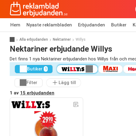
Hem
Nyaste reklambladen
Erbjudanden
Butiker
K
Alla erbjudanden
Nektariner
Willys
Nektariner erbjudande Willys
Det finns 1 nya Nektariner erbjudanden hos Willys från och me
Butiker
1
Filter
Lägg till
1 av
15 erbjudanden