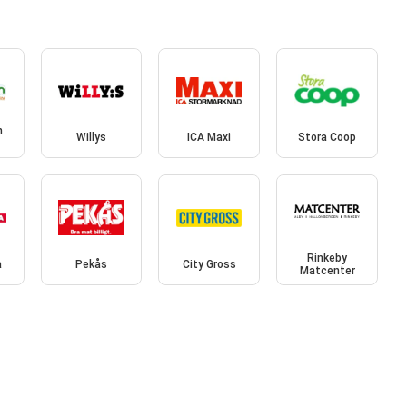
n
Willys
ICA Maxi
Stora Coop
Rinkeby
a
Pekås
City Gross
Matcenter