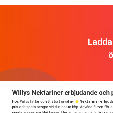
Ladda 
ö
Willys Nektariner erbjudande och 
Hos Willys hittar du ett stort urval av ⭐️
Nektariner erbju
pris och spara pengar vid ditt nästa köp. Använd filtren för at
uppdateringar när Nektariner åter är i erbjudande. Inte i kam