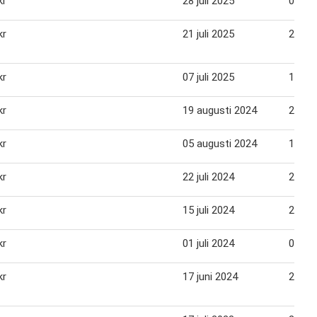
kr
28 juli 2025
03 au
kr
21 juli 2025
27 jul
kr
07 juli 2025
13 jul
kr
19 augusti 2024
25 au
kr
05 augusti 2024
11 au
kr
22 juli 2024
28 jul
kr
15 juli 2024
21 jul
kr
01 juli 2024
07 jul
kr
17 juni 2024
23 jun