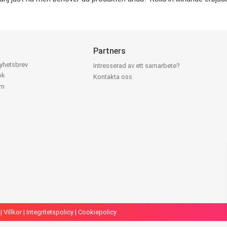
Partners
nyhetsbrev
Intresserad av ett samarbete?
ok
Kontakta oss
am
|
Villkor
|
Integritetspolicy
|
Cookiepolicy