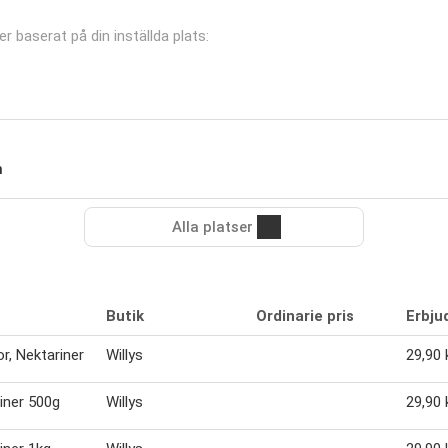
er baserat på din inställda plats:
m
Alla platser
Butik
Ordinarie pris
Erbju
or, Nektariner
Willys
29,90 
iner 500g
Willys
29,90 