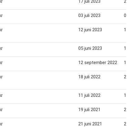
kr
17 juli 2023
23 jul
kr
03 juli 2023
09 jul
kr
12 juni 2023
18 jun
kr
05 juni 2023
11 jun
kr
12 september 2022
18 se
kr
18 juli 2022
24 jul
kr
11 juli 2022
17 jul
kr
19 juli 2021
25 jul
kr
21 juni 2021
27 jun