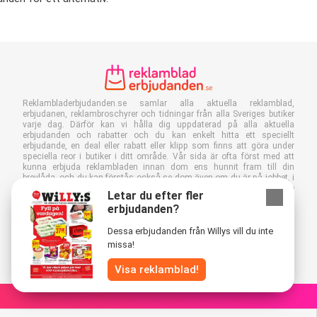
Reklambladerbjudanden.se samlar alla aktuella reklamblad,
erbjudanen, reklambroschyrer och tidningar från alla Sveriges butiker
varje dag. Därför kan vi hålla dig uppdaterad på alla aktuella
erbjudanden och rabatter och du kan enkelt hitta ett speciellt
erbjudande, en deal eller rabatt eller klipp som finns att göra under
speciella reor i butiker i ditt område. Vår sida är ofta först med att
kunna erbjuda reklambladen innan dom ens hunnit fram till din
brevlåda. och du kan förstås också se dom även om du är på jobbet, i
skolan eller står mitt i en butik. Lägg till Reklambladerbjudanden.se
Letar du efter fler
som en favorit och spara både tid och pengar. Genom att få dina
erbjudanden?
reklamblad online så sparar du också in papper vilket är bra för vår
miljö.
Dessa erbjudanden från Willys vill du inte
missa!
Visa reklamblad!