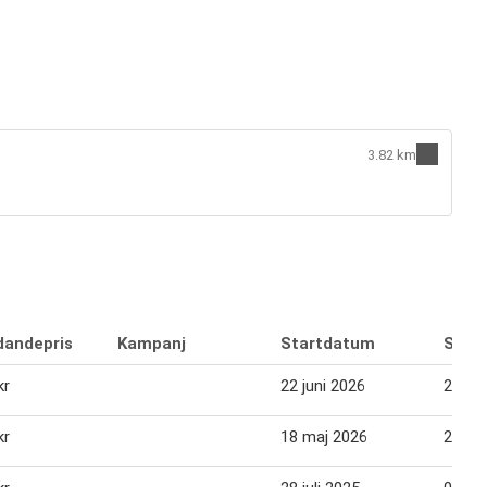
3.82 km
dandepris
Kampanj
Startdatum
Slut
kr
22 juni 2026
28 jun
kr
18 maj 2026
24 ma