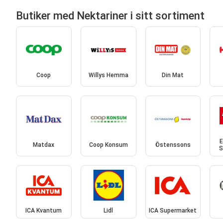
Butiker med Nektariner i sitt sortiment
Coop
Willys Hemma
Din Mat
E
Matdax
Coop Konsum
Östenssons
S
ICA Kvantum
Lidl
ICA Supermarket