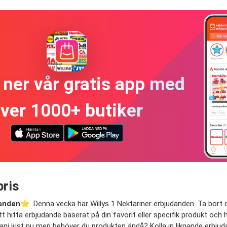
ner vår gratis app med
ver 1000+ butiker
pris
danden
⭐️. Denna vecka har Willys 1 Nektariner erbjudanden. Ta bort di
t hitta erbjudande baserat på din favorit eller specifik produkt och ha
panj just nu men behöver du produkten ändå? Kolla in liknande erbjuda