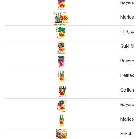
Bayerskt
Mariesta
Öl 3,5%
Guld öl
Bayerskt
Heineken 
Gotlands
Bayerskt
Mariesta
Eriksberg