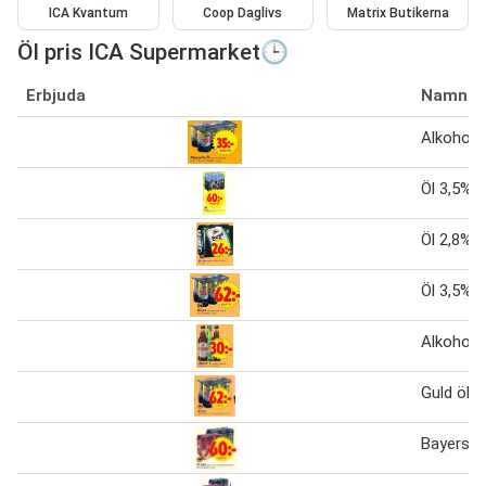
ICA Kvantum
Coop Daglivs
Matrix Butikerna
Öl pris ICA Supermarket🕒
Erbjuda
Namn
Alkoholfr
Öl 3,5% F
Öl 2,8%
Öl 3,5%
Alkoholfr
Guld öl
Bayerskt