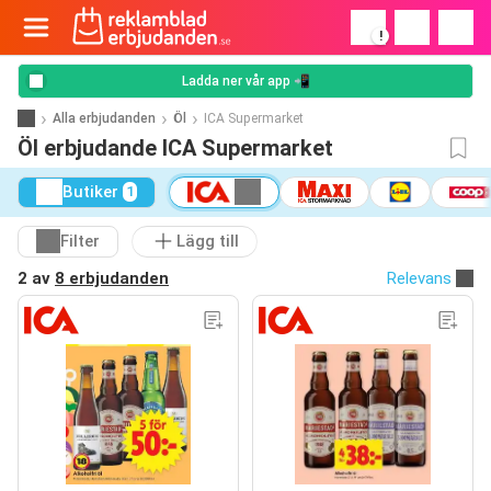
!
Ladda ner vår app 📲
Alla erbjudanden
Öl
ICA Supermarket
Öl erbjudande ICA Supermarket
Butiker
1
Filter
Lägg till
2 av
8 erbjudanden
Relevans