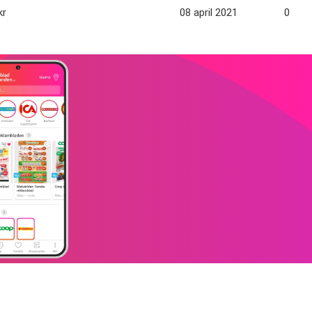
kr
08 april 2021
08 ma