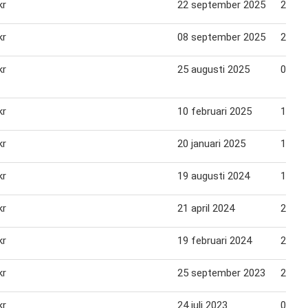
kr
22 september 2025
28 se
kr
08 september 2025
21 se
kr
25 augusti 2025
07 se
kr
10 februari 2025
10 ma
kr
20 januari 2025
10 fe
kr
19 augusti 2024
19 se
kr
21 april 2024
28 apr
kr
19 februari 2024
25 fe
kr
25 september 2023
25 ok
kr
24 juli 2023
06 au