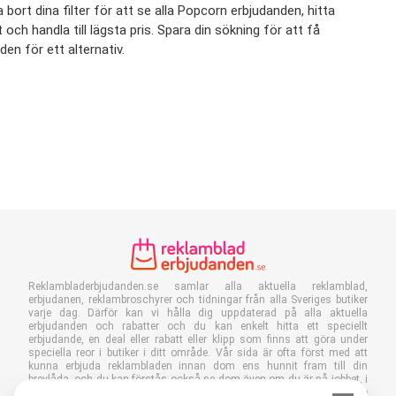
ort dina filter för att se alla Popcorn erbjudanden, hitta
 och handla till lägsta pris. Spara din sökning för att få
en för ett alternativ.
Reklambladerbjudanden.se samlar alla aktuella reklamblad,
erbjudanen, reklambroschyrer och tidningar från alla Sveriges butiker
varje dag. Därför kan vi hålla dig uppdaterad på alla aktuella
erbjudanden och rabatter och du kan enkelt hitta ett speciellt
erbjudande, en deal eller rabatt eller klipp som finns att göra under
speciella reor i butiker i ditt område. Vår sida är ofta först med att
kunna erbjuda reklambladen innan dom ens hunnit fram till din
brevlåda. och du kan förstås också se dom även om du är på jobbet, i
skolan eller står mitt i en butik. Lägg till Reklambladerbjudanden.se