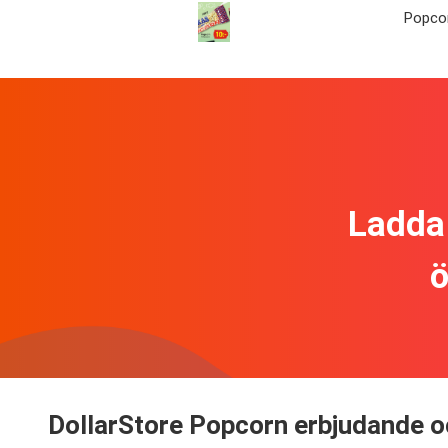
Popco
Ladda 
ö
DollarStore Popcorn erbjudande o