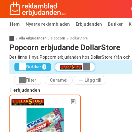
Hem
Nyaste reklambladen
Erbjudanden
Butiker
K
Alla erbjudanden
Popcorn
DollarStore
Popcorn erbjudande DollarStore
Det finns 1 nya Popcorn erbjudanden hos DollarStore från oc
Butiker
1
Filter
Caramel
Lägg till
1 erbjudanden