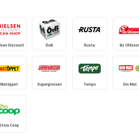
lsen Discount
ÖoB
Rusta
Bo Ohlsso
Matöppet
Supergrossen
Tempo
Din Mat
Stora Coop