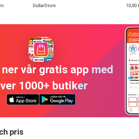
rn
DollarStore
10,00 
ner vår gratis app med
ver 1000+ butiker
ch pris