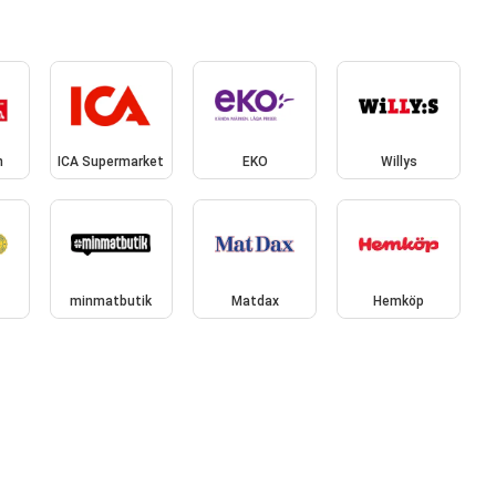
n
ICA Supermarket
EKO
Willys
minmatbutik
Matdax
Hemköp