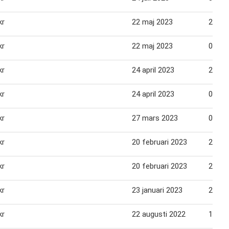
kr
22 maj 2023
22 jun
kr
22 maj 2023
04 jun
kr
24 april 2023
24 ma
kr
24 april 2023
01 ma
kr
27 mars 2023
02 apr
kr
20 februari 2023
20 ma
kr
20 februari 2023
26 fe
kr
23 januari 2023
29 jan
kr
22 augusti 2022
18 se