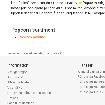
Hos DollarStore hittar du ett stort urval av ⭐️
Popcorn erb
bästa pris och spara pengar vid ditt nästa köp. Använd filtren 
uppdateringar när Popcorn åter är i erbjudande. Inte i kampan
Popcorn sortiment
Popcorn Caramel
Senast uppdaterad: måndag 3 augusti 2026
Information
Tjänster
Anmäl dig till vårat 
Vanliga frågor
Följ oss på Facebo
Annonsera?
Följ oss på Instagr
Alla erbjudanden
Följ oss på Youtube
Varumärken
Följ oss på TikTok
Reklambladerbjudanden.se App
Om oss
Lägg till reklamblad