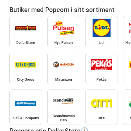
Butiker med Popcorn i sitt sortiment
DollarStore
Nya Pulsen
Lidl
Nie
City Gross
Matmixen
Pekås
Scandinavian
Kjell & Company
Citti
Park
Popcorn pris DollarStore🕒