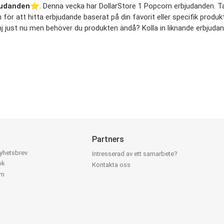
judanden
⭐️. Denna vecka har DollarStore 1 Popcorn erbjudanden. Ta b
för att hitta erbjudande baserat på din favorit eller specifik produkt
j just nu men behöver du produkten ändå? Kolla in liknande erbjudand
Partners
nyhetsbrev
Intresserad av ett samarbete?
ok
Kontakta oss
am