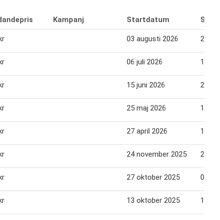
dandepris
Kampanj
Startdatum
Slut
kr
03 augusti 2026
23 au
kr
06 juli 2026
19 jul
kr
15 juni 2026
21 jun
kr
25 maj 2026
14 jun
kr
27 april 2026
10 ma
kr
24 november 2025
24 no
kr
27 oktober 2025
02 no
kr
13 oktober 2025
19 ok