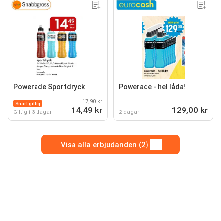
Powerade Sportdryck
Powerade - hel låda!
17,90 kr
Snart giltig
14,49 kr
129,00 kr
Giltig i 3 dagar
2 dagar
Visa alla erbjudanden (2)