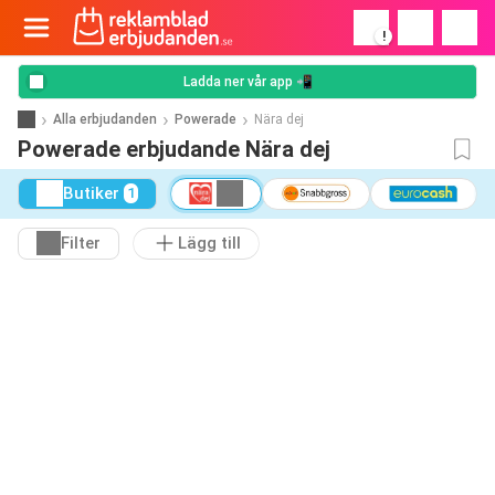
!
Ladda ner vår app 📲
Alla erbjudanden
Powerade
Nära dej
Powerade erbjudande Nära dej
Butiker
1
Filter
Lägg till