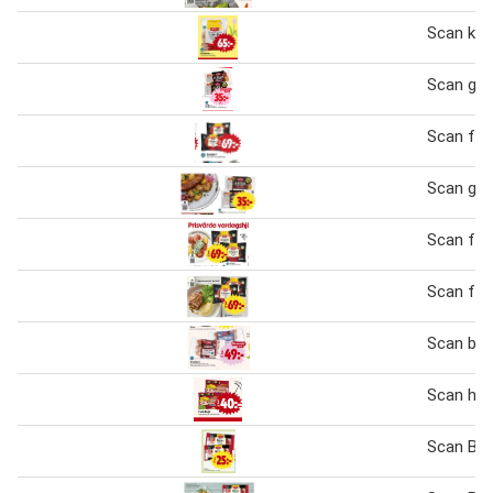
Scan kött
Scan gril
Scan fal
Scan gril
Scan fal
Scan fal
Scan bra
Scan hot
Scan Bac