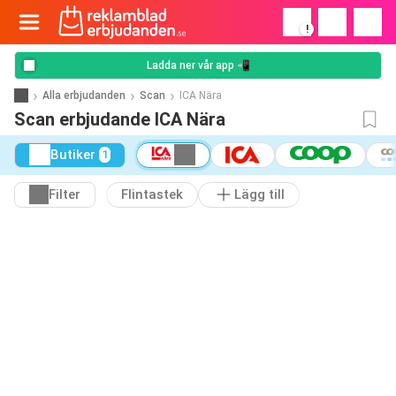
!
Ladda ner vår app 📲
Alla erbjudanden
Scan
ICA Nära
Scan erbjudande ICA Nära
Butiker
1
Filter
Flintastek
Lägg till