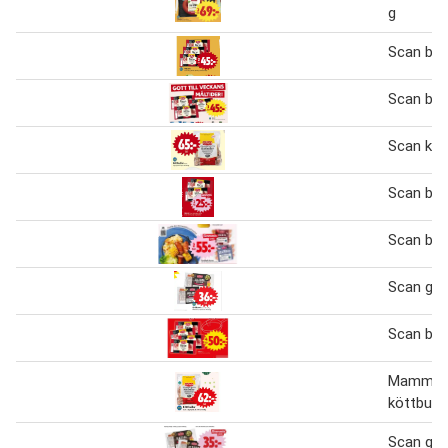
g
Scan bac
Scan bac
Scan kött
Scan bac
Scan bra
Scan gril
Scan bac
Mamma 
köttbulla
Scan gril