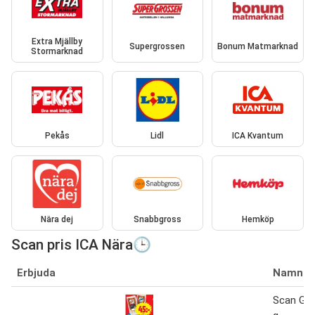
Extra Mjällby
Supergrossen
Bonum Matmarknad
Stormarknad
Pekås
Lidl
ICA Kvantum
Nära dej
Snabbgross
Hemköp
Scan pris ICA Nära🕒
Erbjuda
Namn
Scan Gril