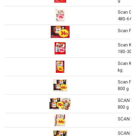
g
Scan Gril
480-640 
Scan Fal
Scan Kry
180-300 
Scan Köt
kg.
Scan Fal
800 g
SCAN Fal
800 g
SCAN Ba
SCAN Fal