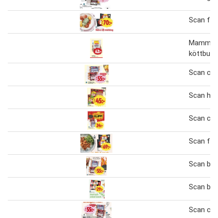
Scan fal
Mamma 
köttbulla
Scan cho
Scan hot
Scan cho
Scan fal
Scan bra
Scan bac
Scan cho