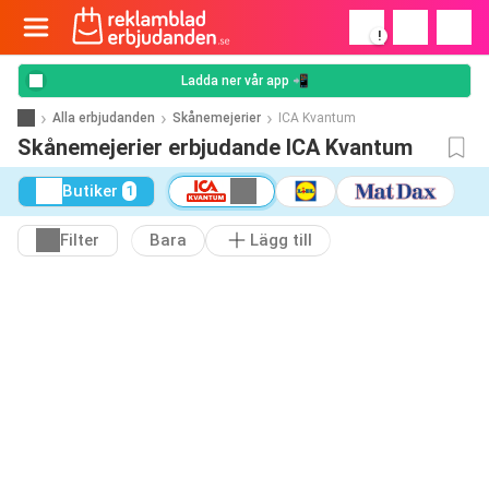
!
Ladda ner vår app 📲
Alla erbjudanden
Skånemejerier
ICA Kvantum
Skånemejerier erbjudande ICA Kvantum
Butiker
1
Filter
Bara
Lägg till