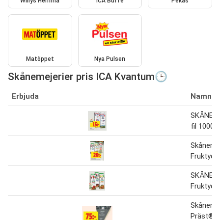
Willys Hemma
ICA Buffé
Pekås
Matöppet
Nya Pulsen
Skånemejerier pris ICA Kvantum🕒
Erbjuda
Namn
SKÅNEME
fil 1000 g
Skånemej
Fruktyog
SKÅNEM
Fruktyogh
Skånemej
Präst®, 