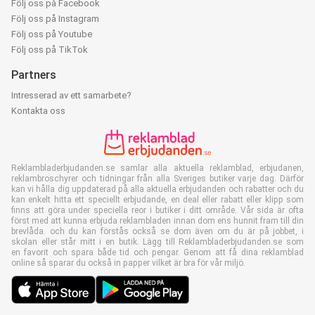
Följ oss på Facebook
Följ oss på Instagram
Följ oss på Youtube
Följ oss på TikTok
Partners
Intresserad av ett samarbete?
Kontakta oss
Reklambladerbjudanden.se samlar alla aktuella reklamblad, erbjudanen,
reklambroschyrer och tidningar från alla Sveriges butiker varje dag. Därför
kan vi hålla dig uppdaterad på alla aktuella erbjudanden och rabatter och du
kan enkelt hitta ett speciellt erbjudande, en deal eller rabatt eller klipp som
finns att göra under speciella reor i butiker i ditt område. Vår sida är ofta
först med att kunna erbjuda reklambladen innan dom ens hunnit fram till din
brevlåda. och du kan förstås också se dom även om du är på jobbet, i
skolan eller står mitt i en butik. Lägg till Reklambladerbjudanden.se som
en favorit och spara både tid och pengar. Genom att få dina reklamblad
online så sparar du också in papper vilket är bra för vår miljö.