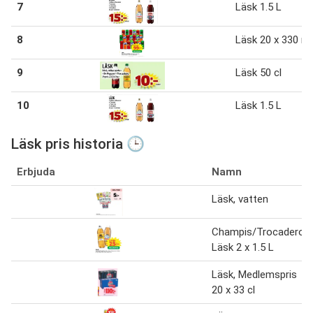
7
Läsk 1.5 L
8
Läsk 20 x 330 ml
9
Läsk 50 cl
10
Läsk 1.5 L
Läsk pris historia 🕒
Erbjuda
Namn
Läsk, vatten
Champis/Trocadero
Läsk 2 x 1.5 L
Läsk, Medlemspris
20 x 33 cl