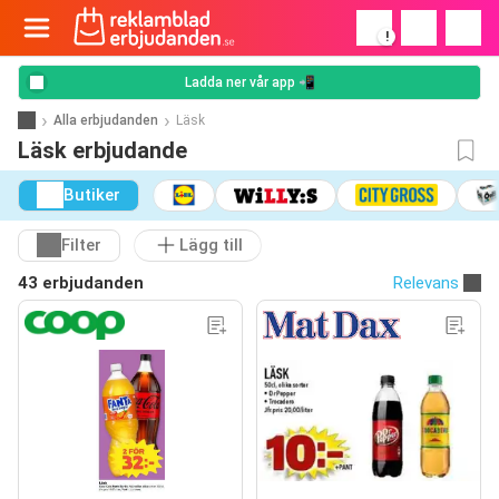
!
Ladda ner vår app 📲
Alla erbjudanden
Läsk
Läsk erbjudande
Butiker
Filter
Lägg till
43 erbjudanden
Relevans