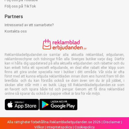
Följ oss på TikTok
Partners
Intresserad av ett samarbete?
Kontakta oss
Reklambladerbjudanden.se samlar alla aktuella reklamblad, erbjudanen,
reklambroschyrer och tidningar från alla Sveriges butiker varje dag. Därför
kan vi hålla dig uppdaterad på alla aktuella erbjudanden och rabatter och du
kan enkelt hitta ett speciellt erbjudande, en deal eller rabatt eller klipp som
finns att göra under speciella reor i butiker i ditt område. Vår sida är ofta
först med att kunna erbjuda reklambladen innan dom ens hunnit fram till din
brevlåda. och du kan förstås också se dom även om du är på jobbet, i
skolan eller står mitt i en butik. Lägg till Reklambladerbjudanden.se som
en favorit och spara både tid och pengar. Genom att få dina reklamblad
online så sparar du också in papper vilket är bra för vår miljö.
Alla rättigheter förbehållna Reklambladerbjudanden.se 2026 |
Disclaimer
|
Villkor
|
Integritetspolicy
|
Cookiepolicy